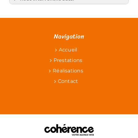
Plaquiste
Plaquiste Chapelle-sur-Erdre
Plaquiste Grandchamps-des-Fontaines
Plaquiste Orvault
Plaquiste Saint-Herblain
Plaquiste Thouaré-sur-Loire
Navigation
Plaquiste Treillières
Plaquiste Héric
Plaquiste Casson
Plaquiste Vigneux-de-Bretagne
Accueil
Plaquiste Sucé-sur-Erdre
Prestations
Réalisations
Contact