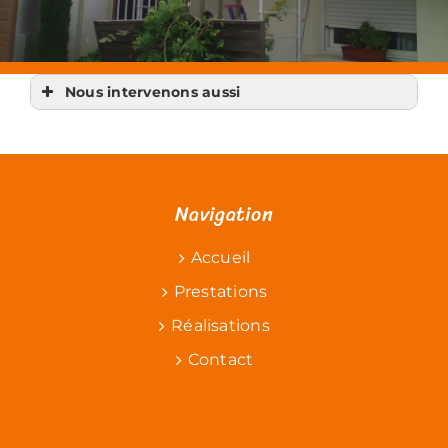
Nous intervenons aussi
Menuisier
Menuisier Chapelle-sur-Erdre
Menuisier Grandchamps-des-Fontaines
Menuisier Orvault
Menuisier Saint-Herblain
Menuisier Thouaré-sur-Loire
Navigation
Menuisier Treillières
Menuisier Héric
Menuisier Casson
Menuisier Vigneux-de-Bretagne
Accueil
Menuisier Sucé-sur-Erdre
Prestations
Réalisations
Contact